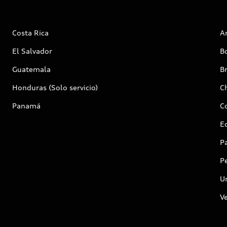
Costa Rica
A
El Salvador
Bo
Guatemala
Br
Honduras (Solo servicio)
Ch
Panamá
C
E
P
P
U
Ve