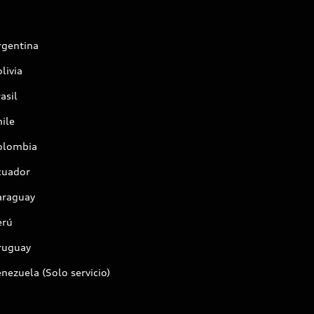
rgentina
livia
asil
ile
olombia
cuador
araguay
erú
ruguay
nezuela (Solo servicio)