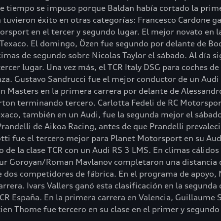
e tiempo se impuso porque Baldan había cortado la primera
uvieron éxito en otras categorías: Francesco Cardone ganó
sport en el tercer y segundo lugar. El mejor novato en la
Texaco. El domingo, Özen fue segundo por delante de Boc
imas de segundo sobre Nicolas Taylor el sábado. Al día sig
tercer lugar. Una vez más, el TCR Italy DSG para coches 
a. Gustavo Sandrucci fue el mejor conductor de un Audi R
ón Masters en la primera carrera por delante de Alessandr
ton terminando tercero. Carlotta Fedeli de RC Motorsport
aco, también en un Audi, fue la segunda mejor el sábado.
randelli de Aikoa Racing, antes de que Prandelli prevalec
ti fue el tercero mejor para Planet Motorsport en su Aud
o de la clase TCR con un Audi RS 3 LMS. En climas cálidos
tur Goroyan/Roman Mavlanov completaron una distancia 
de dos competidores de fábrica. En el programa de apoyo,
rera. Ivars Vallers ganó esta clasificación en la segunda 
TCR España. En la primera carrera en Valencia, Guillaume S
ien Thome fue tercero en su clase en el primer y segundo