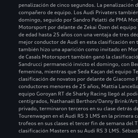
penalización de cinco segundos. La penalización d
compañero de equipo. Los Audi Privaters también t
domingo, seguido por Sandro Pelatti de PMA Motor
Motorsport por delante de Zekai Özen del equipo 
de edad hasta 25 años con una ventaja de tres déc
mejor conductor de Audi en esta clasificación en 
también hizo una aparición como invitado en Monz
de Casals Motorsport también ganó la clasificaci
Sandrucci permaneció invicto el domingo, con Ber
femenina, mientras que Seda Kaçan del equipo Tex
clasificación de novatos por delante de Giacomo P
conductores menores de 25 años, Mattia Lancellot
equipo Goroyan RT de Sharky Racing llegó al podi
centígrados, Nathanaël Berthon/Danny Brink/Ar
privado, terminaron terceros en su clase detrás 
Tourenwagen en el Audi RS 3 LMS en la primera car
trofeos en sus clases el tercer fin de semana del 
clasificación Masters en su Audi RS 3 LMS. Sébast