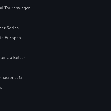
ial Tourenwagen
per Series
rie Europea
tencia Belcar
rnacional GT
do