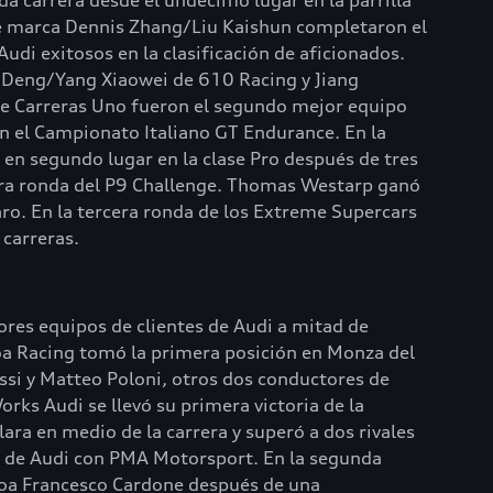
da carrera desde el undécimo lugar en la parrilla
de marca Dennis Zhang/Liu Kaishun completaron el
di exitosos en la clasificación de aficionados.
 Deng/Yang Xiaowei de 610 Racing y Jiang
e Carreras Uno fueron el segundo mejor equipo
n el Campionato Italiano GT Endurance. En la
en segundo lugar en la clase Pro después de tres
rcera ronda del P9 Challenge. Thomas Westarp ganó
aro. En la tercera ronda de los Extreme Supercars
 carreras.
ejores equipos de clientes de Audi a mitad de
a Racing tomó la primera posición en Monza del
essi y Matteo Poloni, otros dos conductores de
orks Audi se llevó su primera victoria de la
ra en medio de la carrera y superó a dos rivales
es de Audi con PMA Motorsport. En la segunda
koa Francesco Cardone después de una