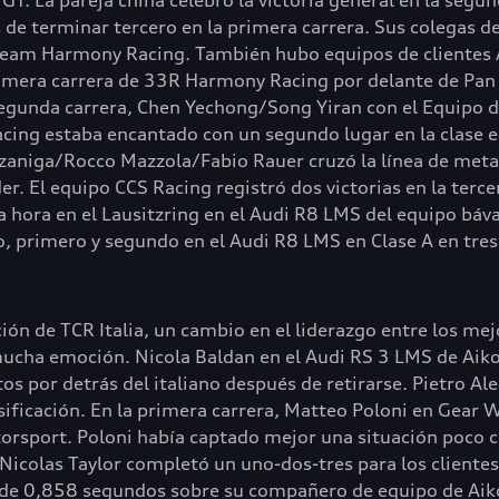
T. La pareja china celebró la victoria general en la segun
 de terminar tercero en la primera carrera. Sus colegas 
 Team Harmony Racing. También hubo equipos de clientes Au
rimera carrera de 33R Harmony Racing por delante de Pan
egunda carrera, Chen Yechong/Song Yiran con el Equipo d
ing estaba encantado con un segundo lugar en la clase e
zaniga/Rocco Mazzola/Fabio Rauer cruzó la línea de meta 
der. El equipo CCS Racing registró dos victorias en la te
na hora en el Lausitzring en el Audi R8 LMS del equipo báv
o, primero y segundo en el Audi R8 LMS en Clase A en tres
ación de TCR Italia, un cambio en el liderazgo entre los m
ucha emoción. Nicola Baldan en el Audi RS 3 LMS de Aiko
os por detrás del italiano después de retirarse. Pietro Al
asificación. En la primera carrera, Matteo Poloni en Gear W
rsport. Poloni había captado mejor una situación poco cla
. Nicolas Taylor completó un uno-dos-tres para los client
ja de 0,858 segundos sobre su compañero de equipo de Ai