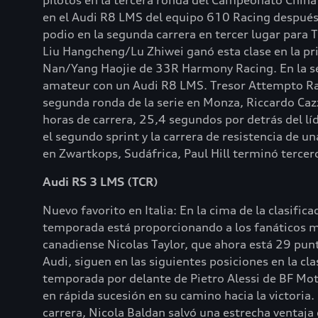
pilotos en la tercera ronda del Campeonato China G
en el Audi R8 LMS del equipo 610 Racing después
podio en la segunda carrera en tercer lugar para
Liu Hangcheng/Lu Zhiwei ganó esta clase en la p
Nan/Yang Haojie de 33R Harmony Racing. En la s
amateur con un Audi R8 LMS. Tresor Attempto Rac
segunda ronda de la serie en Monza, Riccardo Caz
horas de carrera, 25,4 segundos por detrás del lí
el segundo sprint y la carrera de resistencia de u
en Zwartkops, Sudáfrica, Paul Hill terminó tercer
Audi RS 3 LMS (TCR)
Nuevo favorito en Italia: En la cima de la clasific
temporada está proporcionando a los fanáticos m
canadiense Nicolas Taylor, que ahora está 29 punt
Audi, siguen en las siguientes posiciones en la cl
temporada por delante de Pietro Alessi de BF Moto
en rápida sucesión en su camino hacia la victoria
carrera, Nicola Baldan salvó una estrecha venta