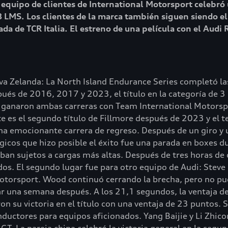
 equipo de clientes de International Motorsport celebr
8 LMS. Los clientes de la marca también siguen siendo el
 de TCR Italia. El estreno de una película con el Audi 
va Zelanda: La North Island Endurance Series completó l
ués de 2016, 2017 y 2023, el título en la categoría de 3 
id ganaron ambas carreras con Team International Motorsp
te es el segundo título de Fillmore después de 2023 y el 
 emocionante carrera de regreso. Después de un giro y u
icos que hizo posible el éxito fue una parada en boxes du
aban sujetos a cargas más altas. Después de tres horas de
dos. El segundo lugar fue para otro equipo de Audi: Ste
orsport. Wood continuó cerrando la brecha, pero no pudo 
 una semana después. A los 21,1 segundos, la ventaja d
 su victoria en el título con una ventaja de 23 puntos. S
conductores para equipos aficionados. Yang Baijie y Li Zh