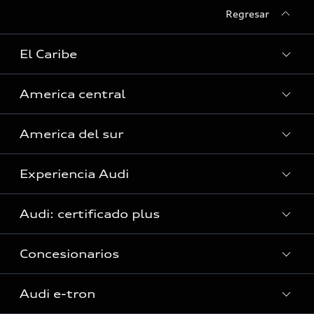
Regresar
El Caribe
America central
Curazao
America del sur
Guyana Francesa
Costa Rica
Guadalupe
Experiencia Audi
El Salvador
Argentina
Haití (Solo servicio)
Guatemala
Audi: certificado plus
Bolivia
Islas Caimán
Audi Exclusive
Honduras (Solo servicio)
Brasil
Concesionarios
Jamaica
Audi Exclusive
Panamá
Chile
República Dominicana
Historia
Audi e-tron
Colombia
San Martín (en)