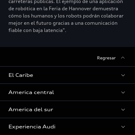
carreteras públicas. El ejemplo de una aplicación
de robótica en la Feria de Hannover demuestra
cómo los humanos y los robots podrán colaborar
mejor en el futuro gracias a una comunicación
fiable con baja latencia".
Regresar
El Caribe
America central
Curazao
America del sur
Guyana Francesa
Costa Rica
Guadalupe
Experiencia Audi
El Salvador