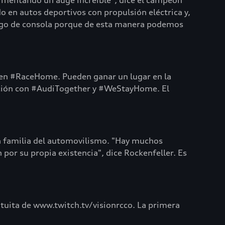
rimentando un auge increíble", dice el campeón
n autos deportivos con propulsión eléctrica y,
juego de consola porque de esta manera podemos
 en #RaceHome. Pueden ganar un lugar en la
lación con #AudiTogether y #WeStayHome. El
a familia del automovilismo. "Hay muchos
por su propia existencia", dice Rockenfeller. Es
atuita de www.twitch.tv/visionrcco. La primera