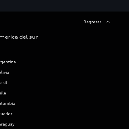
Regresar
merica del sur
rgentina
livia
asil
ile
olombia
cuador
araguay