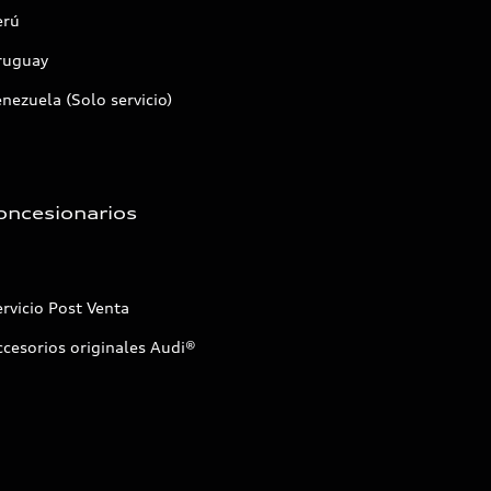
erú
ruguay
nezuela (Solo servicio)
oncesionarios
rvicio Post Venta
cesorios originales Audi®