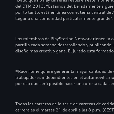
"Dado que no hay carreras reales en este momento
del DTM 2013. “Estamos deliberadamente siguien
por lo tanto, está en línea con el tema central 
llegar a una comunidad particularmente grande".
Los miembros de PlayStation Network tienen la o
parrilla cada semana desarrollando y publicando
diseño más creativo gana. El jurado está formado 
#RaceHome quiere generar la mayor cantidad de d
trabajadores independientes en el automovilismo q
por eso que será posible hacer una oferta cada sem
Todas las carreras de la serie de carreras de car
carrera es el martes 21 de abril a las 8 p.m. (CEST