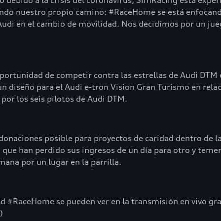
 debido a la crisis del coronavirus, SimRacing está expe
do nuestro propio camino: #RaceHome se está enfocando e
de Audi en el cambio de movilidad. Nos decidimos por un 
portunidad de competir contra las estrellas de Audi DTM
 un diseño para el Audi e-tron Vision Gran Turismo en re
por los seis pilotos de Audi DTM.
onaciones posible para proyectos de caridad dentro de l
ue han perdido sus ingresos de un día para otro y temen 
ana por un lugar en la parrilla.
idad #RaceHome se pueden ver en la transmisión en vivo gr
)