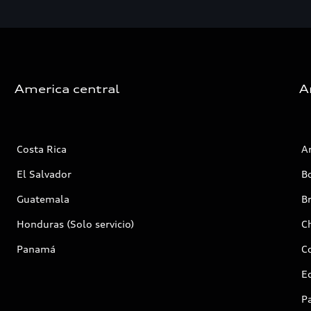
America central
A
Costa Rica
A
El Salvador
Bo
Guatemala
Br
Honduras (Solo servicio)
Ch
Panamá
C
E
P