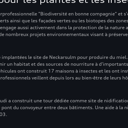
pour les plantes et les ins
terprofessionnelle "Biodiversité en bonne compagnie" et s'
uverts ainsi que les façades vertes ou les biotopes des zon
s'engage aussi activement dans la protection de la nature 
de nombreux projets environnementaux visant à préserver 
é implantées le site de Neckarsulm pour produire du miel.
ir un habitat et des sources de nourriture à d'importants 
hicules ont construit 17 maisons à insectes et les ont inst
professionnels veillent depuis lors au bien-être de leurs hô
udi a construit une tour dédiée comme site de nidificati
le pont du convoyeur entre deux bâtiments. Une aide à la ni
003.