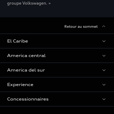
groupe Volkswagen. »
Retour au sommet
El Caribe
America central
Curaçao
America del sur
Guadalupe
Costa Rica
Guyane française
Experience
El Salvador
Argentine
Haïti (Service uniquement)
Guatemala
Concessionnaires
Bolivie
Îles Caïmans
Histoire
Honduras (Service uniquement)
Brésil