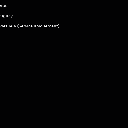
érou
ruguay
enezuela (Service uniquement)