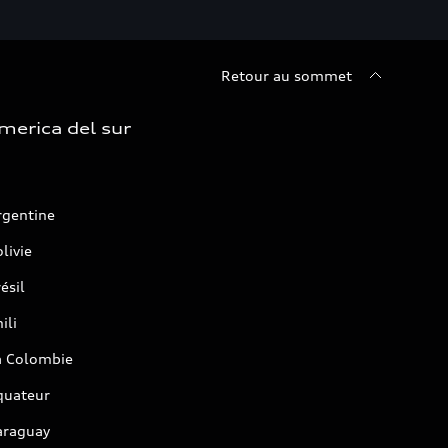
Retour au sommet
merica del sur
rgentine
livie
ésil
ili
a Colombie
quateur
araguay