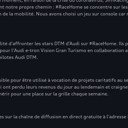
 ce moment, en raison de la crise du coronavirus, SimRacin
notre propre chemin : #RaceHome se concentre sur les vo
on de la mobilité. Nous avons choisi un jeu sur console 
ité d'affronter les stars DTM d’Audi sur #RaceHome. Ils p
 pour l'Audi e-tron Vision Gran Turismo en collaboration
 pilotes Audi DTM.
 pour être utilisé à vocation de projets caritatifs au sei
 ont perdu leurs revenus du jour au lendemain et craigne
hérir pour une place sur la grille chaque semaine.
 sur la chaîne de diffusion en direct gratuite à l'adress