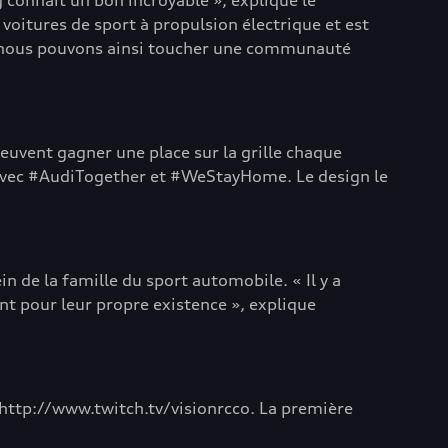
g connaît un bon incroyable », explique le
itures de sport à propulsion électrique et est
car nous pouvons ainsi toucher une communauté
euvent gagner une place sur la grille chaque
 avec #AudiTogether et #WeStayHome. Le design le
n de la famille du sport automobile. « Il y a
nt pour leur propre existence », explique
e http://www.twitch.tv/visionrcco. La première