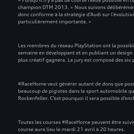
« Puisqu'il n'y a pas de course réelle possible en
champion DTM 2013. « Nous suivons délibérément 
donc conforme à la stratégie d’Audi sur l’évoluti
particulièrement importante. »
Les membres du réseau PlayStation ont la possibil
semaine en développant et en publiant un design
plus créatif gagnera. Le jury est composé des six
#RaceHome veut générer autant de dons que possible
beaucoup de pigistes dans le sport automobile qui
Rockenfeller. C’est pourquoi il sera possible d’enc
Toutes les courses #RaceHome peuvent être suivies
course aura lieu le mardi 21 avril à 20 heures.