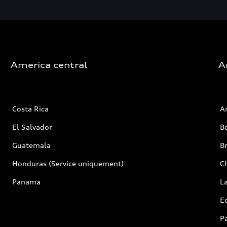
America central
A
Costa Rica
A
El Salvador
Bo
Guatemala
Br
Honduras (Service uniquement)
Ch
Panama
L
E
P