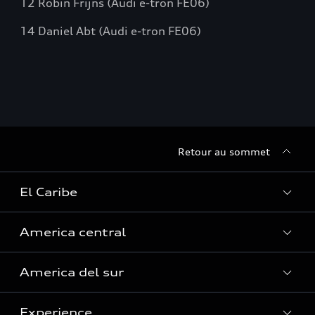
12 Robin Frijns (Audi e-tron FE06)
14 Daniel Abt (Audi e-tron FE06)
Retour au sommet
El Caribe
America central
Curaçao
America del sur
Guadalupe
Costa Rica
Guyane française
Experience