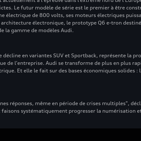
et actuellement à l'épreuve dans l’extrême nord de l’Europ
trictes. Le futur modèle de série est le premier à être con
e électrique de 800 volts, ses moteurs électriques puissa
le architecture électronique, le prototype Q6 e-tron desti
n de la gamme de modèles Audi.
e décline en variantes SUV et Sportback, représente la pr
rique de l'entreprise. Audi se transforme de plus en plus 
que. Et elle le fait sur des bases économiques solides : l
nnes réponses, même en période de crises multiples", d
 faisons systématiquement progresser la numérisation et l