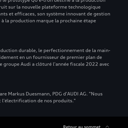
e le prototype Q6 e-tron destiné à la production
struit sur la nouvelle plateforme technologique
nts et efficaces, son système innovant de gestion
né à la production marque la prochaine étape
oduction durable, le perfectionnement de la main-
rapidement en un fournisseur de premier plan de
e groupe Audi a clôturé l'année fiscale 2022 avec
éclare Markus Duesmann, PDG d'AUDI AG. "Nous
'électrification de nos produits."
Retour au sommet