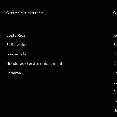
America central
A
Costa Rica
A
El Salvador
Bo
Guatemala
Br
Honduras (Service uniquement)
Ch
Panama
L
E
P
P
U