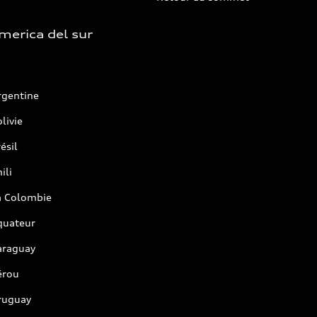
merica del sur
rgentine
livie
ésil
ili
a Colombie
quateur
araguay
érou
ruguay