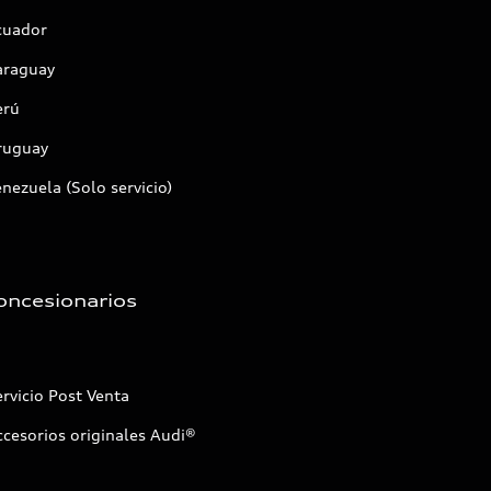
cuador
araguay
erú
ruguay
nezuela (Solo servicio)
oncesionarios
rvicio Post Venta
cesorios originales Audi®