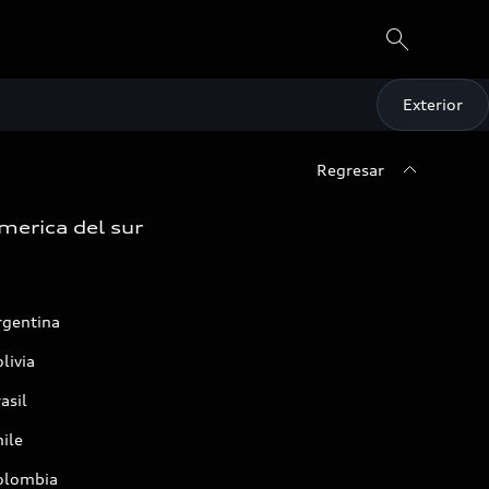
Exterior
Regresar
merica del sur
rgentina
livia
asil
ile
olombia