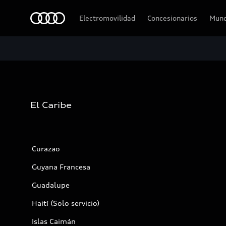
Audi
Electromovilidad
Concesionarios
Mund
El Caribe
Curazao
Guyana Francesa
Guadalupe
Haití (Solo servicio)
Islas Caimán