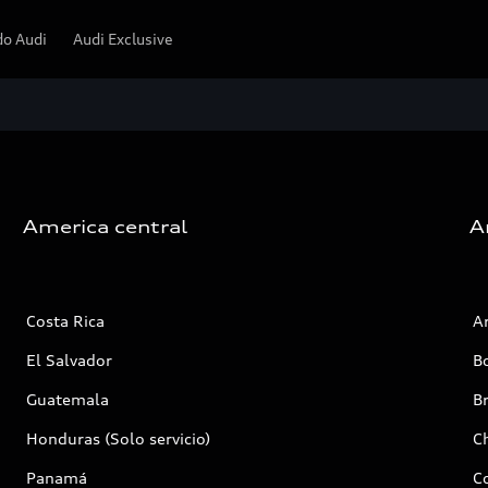
o Audi
Audi Exclusive
America central
A
Costa Rica
A
El Salvador
Bo
Guatemala
Br
Honduras (Solo servicio)
Ch
Panamá
C