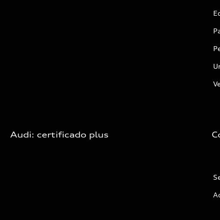
E
P
P
U
Ve
Audi: certificado plus
C
Se
Ac