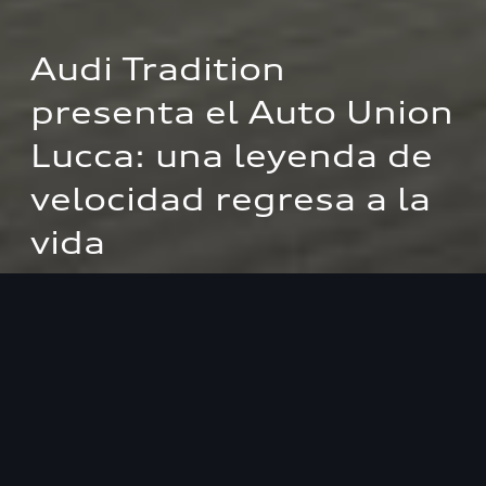
Audi Tradition 
presenta el Auto Union 
Lucca: una leyenda de 
velocidad regresa a la 
vida
Primera aparición dinámica de la recreación
de la Rennlimousine en el Festival of Speed
de Goodwood
En 1935, Hans Stuck alcanzó una velocidad
máxima de 326.975 km/h cerca de Lucca,
Italia