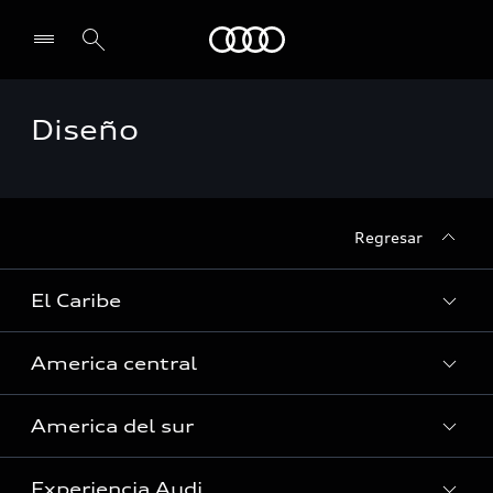
Audi
Diseño
Regresar
El Caribe
America central
Curazao
America del sur
Guyana Francesa
Costa Rica
Guadalupe
Experiencia Audi