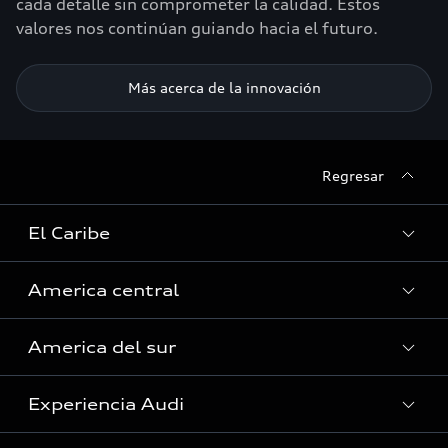
cada detalle sin comprometer la calidad. Estos
valores nos continúan guiando hacia el futuro.
Más acerca de la innovación
Regresar
El Caribe
America central
Curazao
America del sur
Guyana Francesa
Costa Rica
Guadalupe
Experiencia Audi
El Salvador
Argentina
Haití (Solo servicio)