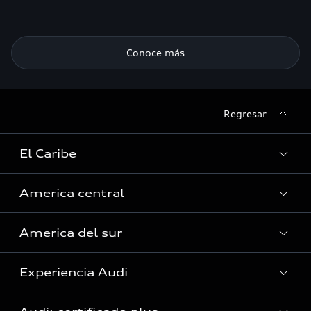
Conoce más
Regresar
El Caribe
America central
Curazao
America del sur
Guyana Francesa
Costa Rica
Guadalupe
Experiencia Audi
El Salvador
Argentina
Haití (Solo servicio)
Guatemala