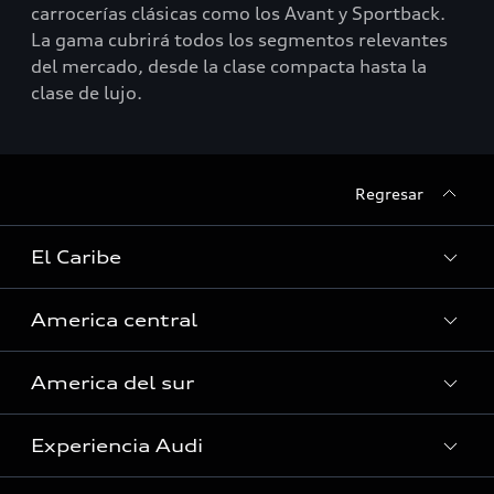
carrocerías clásicas como los Avant y Sportback.
La gama cubrirá todos los segmentos relevantes
del mercado, desde la clase compacta hasta la
clase de lujo.
Regresar
El Caribe
America central
Curazao
America del sur
Guyana Francesa
Costa Rica
Guadalupe
Experiencia Audi
El Salvador
Argentina
Haití (Solo servicio)