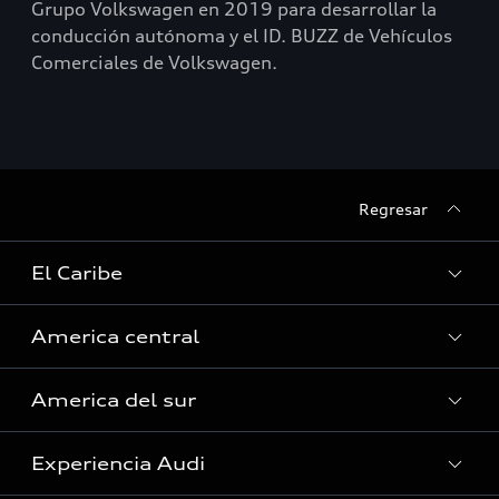
Grupo Volkswagen en 2019 para desarrollar la
conducción autónoma y el ID. BUZZ de Vehículos
Comerciales de Volkswagen.
Regresar
El Caribe
America central
Curazao
America del sur
Guyana Francesa
Costa Rica
Guadalupe
Experiencia Audi
El Salvador
Argentina