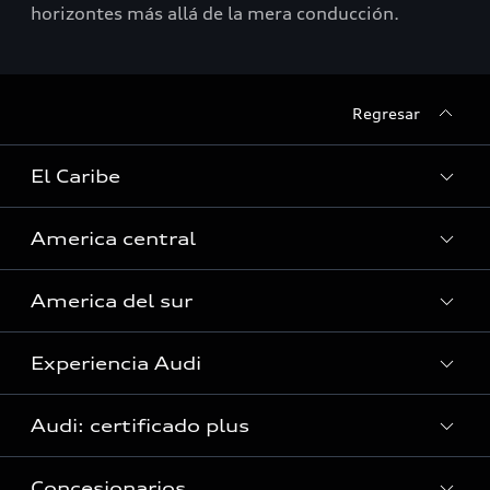
horizontes más allá de la mera conducción.
Regresar
El Caribe
America central
Curazao
America del sur
Guyana Francesa
Costa Rica
Guadalupe
Experiencia Audi
El Salvador
Argentina
Haití (Solo servicio)
Guatemala
Audi: certificado plus
Bolivia
Islas Caimán
Audi Exclusive
Honduras (Solo servicio)
Brasil
Concesionarios