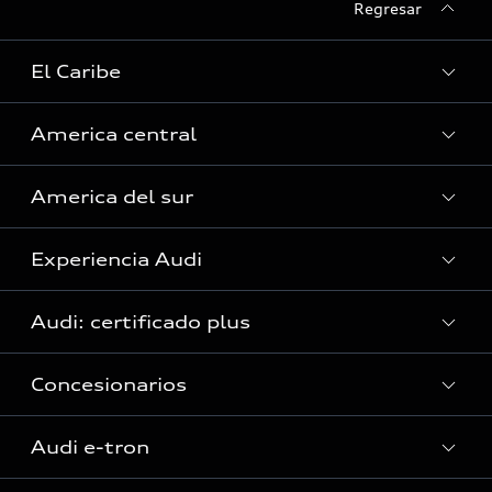
Regresar
El Caribe
America central
Curazao
America del sur
Guyana Francesa
Costa Rica
Guadalupe
Experiencia Audi
El Salvador
Argentina
Haití (Solo servicio)
Guatemala
Audi: certificado plus
Bolivia
Islas Caimán
Audi Exclusive
Honduras (Solo servicio)
Brasil
Concesionarios
Jamaica
Audi Exclusive
Panamá
Chile
República Dominicana
Historia
Audi e-tron
Colombia
San Martín (en)
Servicio Post Venta
Audi Innovación