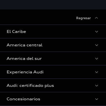
Regresar
El Caribe
America central
Curazao
America del sur
Guyana Francesa
Costa Rica
Guadalupe
Experiencia Audi
El Salvador
Argentina
Haití (Solo servicio)
Guatemala
Audi: certificado plus
Bolivia
Islas Caimán
Audi Exclusive
Honduras (Solo servicio)
Brasil
Concesionarios
Jamaica
Audi Exclusive
Panamá