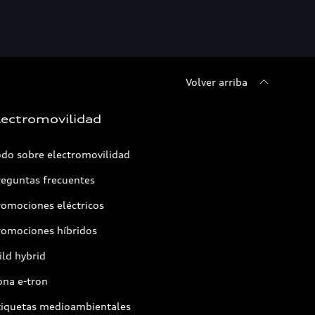
Volver arriba
lectromovilidad
odo sobre electromovilidad
reguntas frecuentes
romociones eléctricos
romociones híbridos
ld hybrid
ona e-tron
tiquetas medioambientales