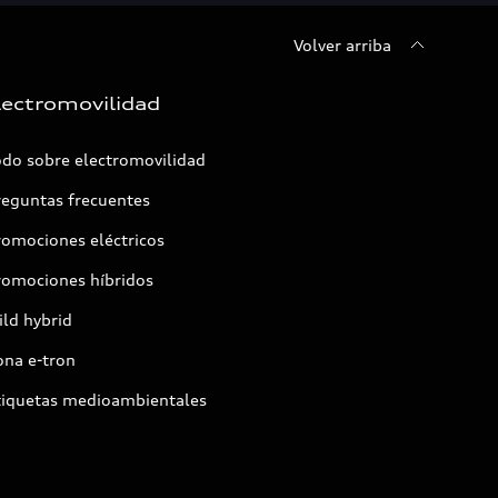
Volver arriba
lectromovilidad
odo sobre electromovilidad
reguntas frecuentes
romociones eléctricos
romociones híbridos
ld hybrid
ona e-tron
tiquetas medioambientales