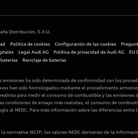
ña Distribución, S.A.U.
dad
Política de cookies
Configuración de las cookies
Pregunt
gitales
Legal Audi AG
Política de privacidad de Audi AG
EU 
 baterías
Reciclaje de baterías
as emisiones ha sido determinada de conformidad con los proce
uevos han sido homologados mediante el procedimiento armoniza
ealista para medir el consumo de combustible y las emisiones 
as condiciones de ensayo más realistas, el consumo de combusti
lo al NEDC. Para más información sobre las diferencias entre l
la normativa WLTP, los valores NEDC derivarían de la informac