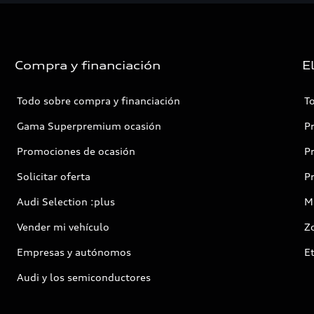
Compra y financiación
E
Todo sobre compra y financiación
T
Gama Superpremium ocasión
P
Promociones de ocasión
P
Solicitar oferta
P
Audi Selection :plus
Mi
Vender mi vehículo
Z
Empresas y autónomos
E
Audi y los semiconductores