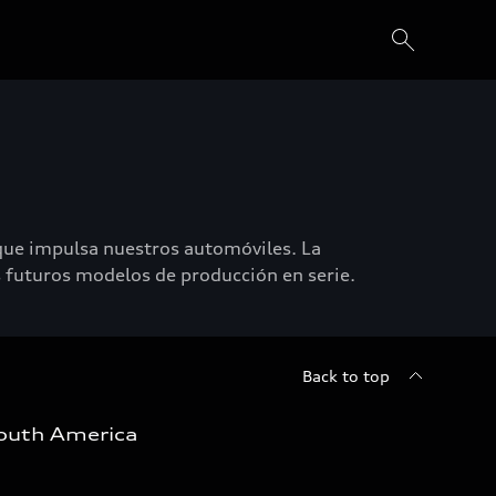
 que impulsa nuestros automóviles. La
s futuros modelos de producción en serie.
Back to top
outh America