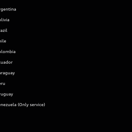
rgentina
livia
azil
ile
olombia
cuador
araguay
eru
ruguay
nezuela (Only service)