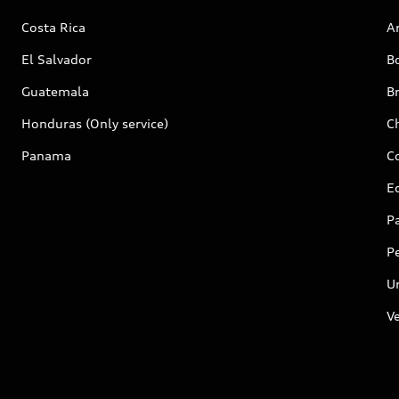
Costa Rica
A
El Salvador
Bo
Guatemala
Br
Honduras (Only service)
Ch
Panama
C
E
P
P
U
Ve